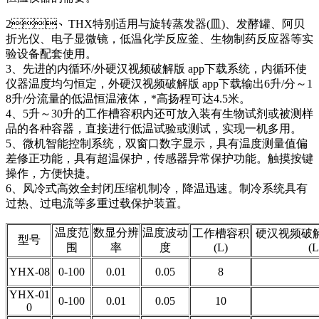
2、THX特别适用与旋转蒸发器(皿)、发酵罐、阿贝
折光仪、电子显微镜，低温化学反应釜、生物制药反应器等实
验设备配套使用。
3、先进的内循环/外硬汉视频破解版 app下载系统，内循环使
仪器温度均匀恒定，外硬汉视频破解版 app下载输出6升/分～1
8升/分流量的低温恒温液体，*高扬程可达4.5米。
4、5升～30升的工作槽容积内还可放入装有生物试剂或被测样
品的各种容器，直接进行低温试验或测试，实现一机多用。
5、微机智能控制系统，双窗口数字显示，具有温度测量值偏
差修正功能，具有超温保护，传感器异常保护功能。触摸按键
操作，方便快捷。
6、风冷式高效全封闭压缩机制冷，降温迅速。制冷系统具有
过热、过电流等多重过载保护装置。
温度范
数显分辨
温度波动
工作槽容积
硬汉视频破解
型号
围
率
度
(L)
(
YHX-08
0-100
0.01
0.05
8
YHX-01
0-100
0.01
0.05
10
0